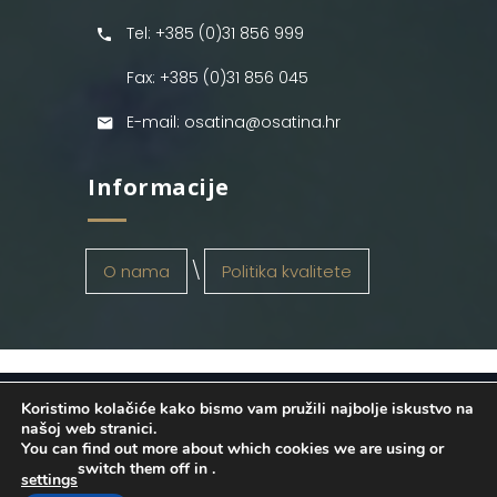
Tel: +385 (0)31 856 999
Fax: +385 (0)31 856 045
E-mail: osatina@osatina.hr
Informacije
O nama
Politika kvalitete
Koristimo kolačiće kako bismo vam pružili najbolje iskustvo na
OSATINA GRUPA d.o.o.
2026
. Configured
našoj web stranici.
You can find out more about which cookies we are using or
by
INFOS Osijek
. Sva prava pridržana.
switch them off in
.
settings