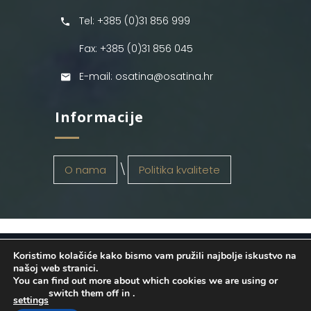
Tel: +385 (0)31 856 999
Fax: +385 (0)31 856 045
E-mail: osatina@osatina.hr
Informacije
O nama
Politika kvalitete
Koristimo kolačiće kako bismo vam pružili najbolje iskustvo na
OSATINA GRUPA d.o.o.
2026
. Configured
našoj web stranici.
You can find out more about which cookies we are using or
by
INFOS Osijek
. Sva prava pridržana.
switch them off in
.
settings