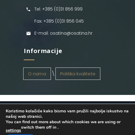
Tel: +385 (0)31 856 999
Fax: +385 (0)31 856 045
E-mail: osatina@osatina.hr
Informacije
O nama
Politika kvalitete
Koristimo kolačiće kako bismo vam pružili najbolje iskustvo na
OSATINA GRUPA d.o.o.
2026
. Configured
našoj web stranici.
You can find out more about which cookies we are using or
by
INFOS Osijek
. Sva prava pridržana.
switch them off in
.
settings