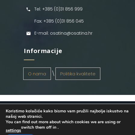
Tel: +385 (0)31 856 999
Fax: +385 (0)31 856 045
E-mail: osatina@osatina.hr
Informacije
O nama
Politika kvalitete
Koristimo kolačiće kako bismo vam pružili najbolje iskustvo na
OSATINA GRUPA d.o.o.
2026
. Configured
našoj web stranici.
You can find out more about which cookies we are using or
by
INFOS Osijek
. Sva prava pridržana.
switch them off in
.
settings