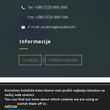
Tel: +385 (0)31 856 999
Fax: +385 (0)31 856 045
E-mail: osatina@osatina.hr
Informacije
O nama
Politika kvalitete
Koristimo kolačiće kako bismo vam pružili najbolje iskustvo na
OSATINA GRUPA d.o.o.
2026
. Configured
našoj web stranici.
You can find out more about which cookies we are using or
by
INFOS Osijek
. Sva prava pridržana.
switch them off in
.
settings