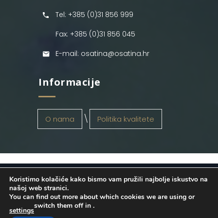
Tel: +385 (0)31 856 999
Fax: +385 (0)31 856 045
E-mail: osatina@osatina.hr
Informacije
O nama
Politika kvalitete
Koristimo kolačiće kako bismo vam pružili najbolje iskustvo na
OSATINA GRUPA d.o.o.
2026
. Configured
našoj web stranici.
You can find out more about which cookies we are using or
by
INFOS Osijek
. Sva prava pridržana.
switch them off in
.
settings