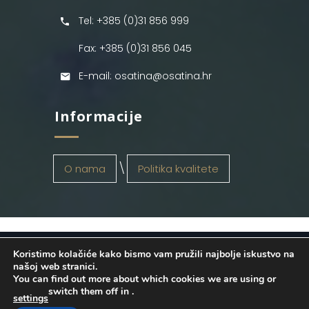
Tel: +385 (0)31 856 999
Fax: +385 (0)31 856 045
E-mail: osatina@osatina.hr
Informacije
O nama
Politika kvalitete
Koristimo kolačiće kako bismo vam pružili najbolje iskustvo na
OSATINA GRUPA d.o.o.
2026
. Configured
našoj web stranici.
You can find out more about which cookies we are using or
by
INFOS Osijek
. Sva prava pridržana.
switch them off in
.
settings