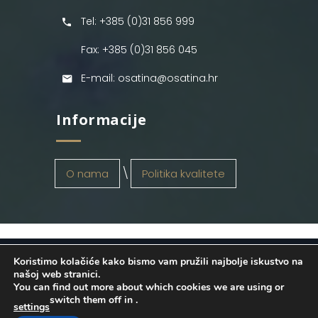
Tel: +385 (0)31 856 999
Fax: +385 (0)31 856 045
E-mail: osatina@osatina.hr
Informacije
O nama
Politika kvalitete
Koristimo kolačiće kako bismo vam pružili najbolje iskustvo na
OSATINA GRUPA d.o.o.
2026
. Configured
našoj web stranici.
You can find out more about which cookies we are using or
by
INFOS Osijek
. Sva prava pridržana.
switch them off in
.
settings