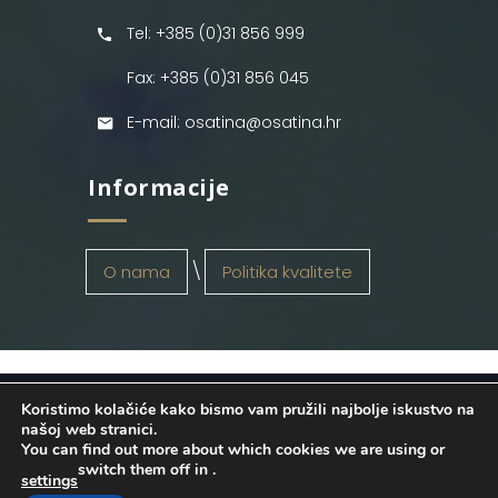
Tel: +385 (0)31 856 999
Fax: +385 (0)31 856 045
E-mail: osatina@osatina.hr
Informacije
O nama
Politika kvalitete
Koristimo kolačiće kako bismo vam pružili najbolje iskustvo na
OSATINA GRUPA d.o.o.
2026
. Configured
našoj web stranici.
You can find out more about which cookies we are using or
by
INFOS Osijek
. Sva prava pridržana.
switch them off in
.
settings