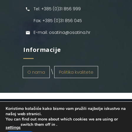
Tel: +385 (0)31 856 999
Fax: +385 (0)31 856 045
E-mail: osatina@osatina.hr
Informacije
O nama
Politika kvalitete
Koristimo kolačiće kako bismo vam pružili najbolje iskustvo na
OSATINA GRUPA d.o.o.
2026
. Configured
našoj web stranici.
You can find out more about which cookies we are using or
by
INFOS Osijek
. Sva prava pridržana.
switch them off in
.
settings