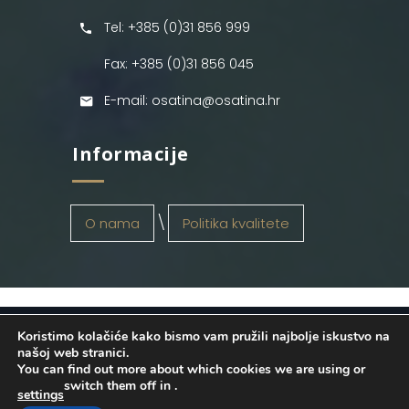
Tel: +385 (0)31 856 999
Fax: +385 (0)31 856 045
E-mail: osatina@osatina.hr
Informacije
O nama
Politika kvalitete
Koristimo kolačiće kako bismo vam pružili najbolje iskustvo na
OSATINA GRUPA d.o.o.
2026
. Configured
našoj web stranici.
You can find out more about which cookies we are using or
by
INFOS Osijek
. Sva prava pridržana.
switch them off in
.
settings