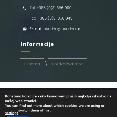
Tel: +385 (0)31 856 999
Fax: +385 (0)31 856 045
E-mail: osatina@osatina.hr
Informacije
O nama
Politika kvalitete
Koristimo kolačiće kako bismo vam pružili najbolje iskustvo na
OSATINA GRUPA d.o.o.
2026
. Configured
našoj web stranici.
You can find out more about which cookies we are using or
by
INFOS Osijek
. Sva prava pridržana.
switch them off in
.
settings