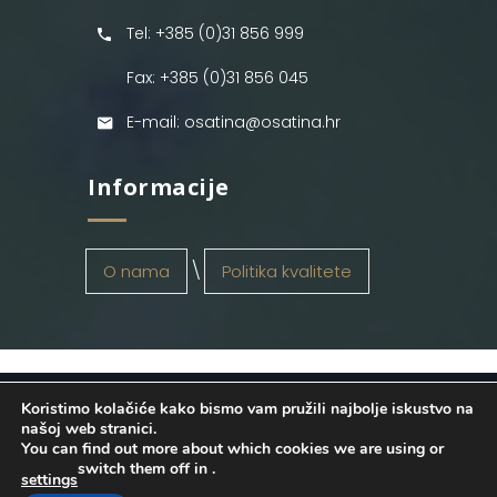
Tel: +385 (0)31 856 999
Fax: +385 (0)31 856 045
E-mail: osatina@osatina.hr
Informacije
O nama
Politika kvalitete
Koristimo kolačiće kako bismo vam pružili najbolje iskustvo na
OSATINA GRUPA d.o.o.
2026
. Configured
našoj web stranici.
You can find out more about which cookies we are using or
by
INFOS Osijek
. Sva prava pridržana.
switch them off in
.
settings