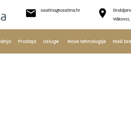
osatina@osatina.hr
Grobljan
Viškovci,
odnja
Prodaja
Usluge
Nove tehnologije
Naši br