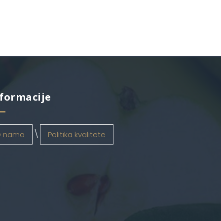
formacije
 nama
Politika kvalitete