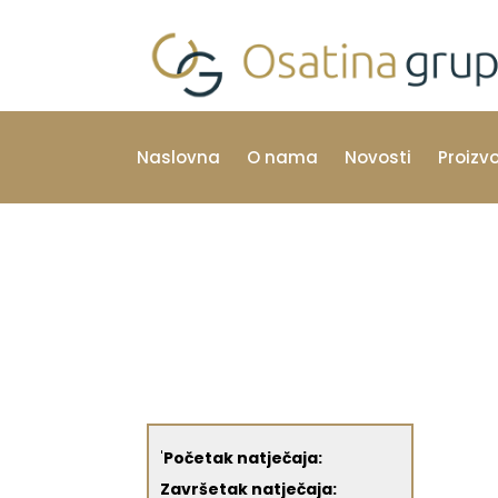
Naslovna
O nama
Novosti
Proizv
'
Početak natječaja:
Završetak natječaja: