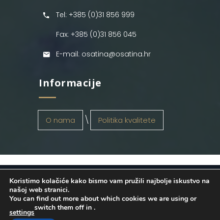
Tel: +385 (0)31 856 999
Fax: +385 (0)31 856 045
E-mail: osatina@osatina.hr
Informacije
O nama
Politika kvalitete
Koristimo kolačiće kako bismo vam pružili najbolje iskustvo na
OSATINA GRUPA d.o.o.
2026
. Configured
našoj web stranici.
You can find out more about which cookies we are using or
by
INFOS Osijek
. Sva prava pridržana.
switch them off in
.
settings