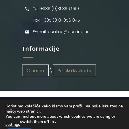
Tel: +385 (0)31 856 999
Fax: +385 (0)31 856 045
E-mail: osatina@osatina.hr
Informacije
O nama
Politika kvalitete
Koristimo kolačiće kako bismo vam pružili najbolje iskustvo na
OSATINA GRUPA d.o.o.
2026
. Configured
našoj web stranici.
You can find out more about which cookies we are using or
by
INFOS Osijek
. Sva prava pridržana.
switch them off in
.
settings