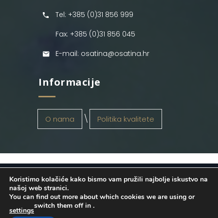
Tel: +385 (0)31 856 999
Fax: +385 (0)31 856 045
E-mail: osatina@osatina.hr
Informacije
O nama
Politika kvalitete
Koristimo kolačiće kako bismo vam pružili najbolje iskustvo na
OSATINA GRUPA d.o.o.
2026
. Configured
našoj web stranici.
You can find out more about which cookies we are using or
by
INFOS Osijek
. Sva prava pridržana.
switch them off in
.
settings