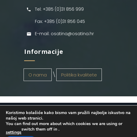
Tel: +385 (0)31 856 999
Fax: +385 (0)31 856 045
E-mail: osatina@osatina.hr
Informacije
O nama
Politika kvalitete
Koristimo kolačiće kako bismo vam pružili najbolje iskustvo na
OSATINA GRUPA d.o.o.
2026
. Configured
našoj web stranici.
You can find out more about which cookies we are using or
by
INFOS Osijek
. Sva prava pridržana.
switch them off in
.
settings