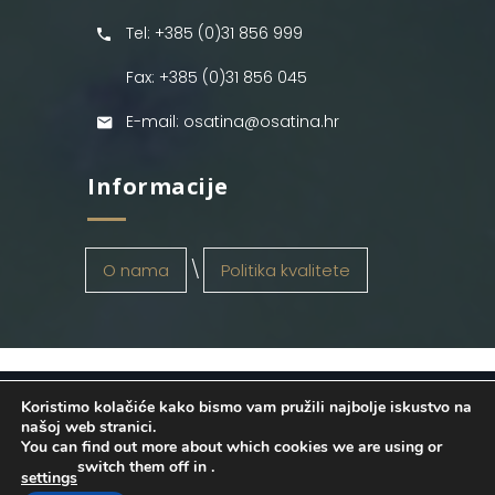
Tel: +385 (0)31 856 999
Fax: +385 (0)31 856 045
E-mail: osatina@osatina.hr
Informacije
O nama
Politika kvalitete
Koristimo kolačiće kako bismo vam pružili najbolje iskustvo na
OSATINA GRUPA d.o.o.
2026
. Configured
našoj web stranici.
You can find out more about which cookies we are using or
by
INFOS Osijek
. Sva prava pridržana.
switch them off in
.
settings