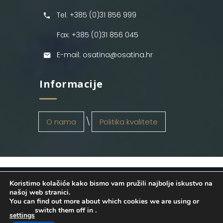
Tel: +385 (0)31 856 999
Fax: +385 (0)31 856 045
E-mail: osatina@osatina.hr
Informacije
O nama
Politika kvalitete
Koristimo kolačiće kako bismo vam pružili najbolje iskustvo na
OSATINA GRUPA d.o.o.
2026
. Configured
našoj web stranici.
You can find out more about which cookies we are using or
by
INFOS Osijek
. Sva prava pridržana.
switch them off in
.
settings