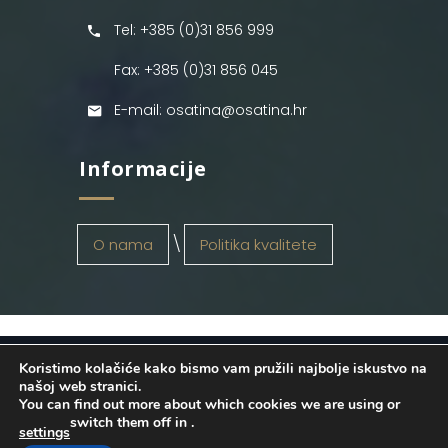
Tel: +385 (0)31 856 999
Fax: +385 (0)31 856 045
E-mail: osatina@osatina.hr
Informacije
O nama
Politika kvalitete
Koristimo kolačiće kako bismo vam pružili najbolje iskustvo na
OSATINA GRUPA d.o.o.
2026
. Configured
našoj web stranici.
You can find out more about which cookies we are using or
by
INFOS Osijek
. Sva prava pridržana.
switch them off in
.
settings