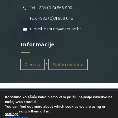
Tel: +385 (0)31 856 999
Fax: +385 (0)31 856 045
E-mail: osatina@osatina.hr
Informacije
O nama
Politika kvalitete
Koristimo kolačiće kako bismo vam pružili najbolje iskustvo na
OSATINA GRUPA d.o.o.
2026
. Configured
našoj web stranici.
You can find out more about which cookies we are using or
by
INFOS Osijek
. Sva prava pridržana.
switch them off in
.
settings