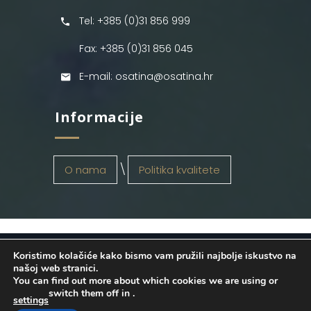
Tel: +385 (0)31 856 999
Fax: +385 (0)31 856 045
E-mail: osatina@osatina.hr
Informacije
O nama
Politika kvalitete
Koristimo kolačiće kako bismo vam pružili najbolje iskustvo na
OSATINA GRUPA d.o.o.
2026
. Configured
našoj web stranici.
You can find out more about which cookies we are using or
by
INFOS Osijek
. Sva prava pridržana.
switch them off in
.
settings