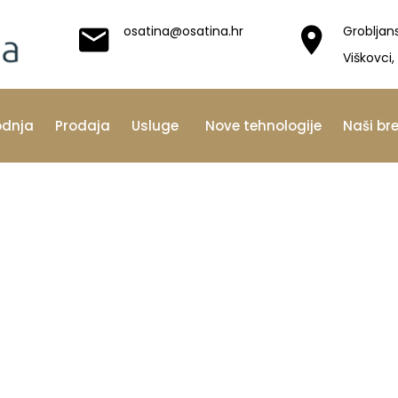
osatina@osatina.hr
Grobljan
Viškovci,
odnja
Prodaja
Usluge
Nove tehnologije
Naši br