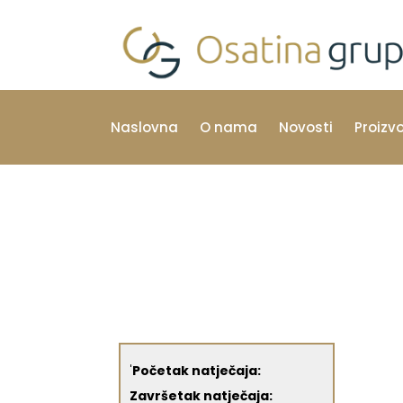
Naslovna
O nama
Novosti
Proizv
'
Početak natječaja:
Završetak natječaja: