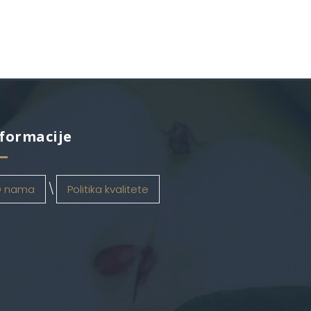
formacije
 nama
Politika kvalitete