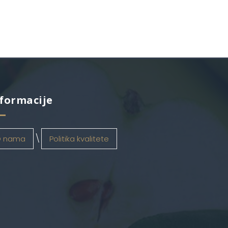
formacije
 nama
Politika kvalitete