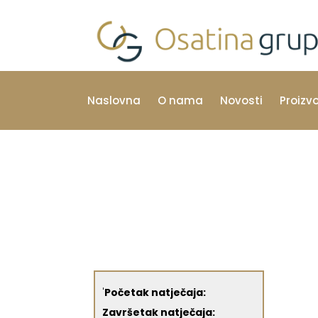
Naslovna
O nama
Novosti
Proizv
'
Početak natječaja:
Završetak natječaja: