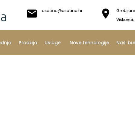
osatina@osatina.hr
Grobljan
Viškovci,
odnja
Prodaja
Usluge
Nove tehnologije
Naši br