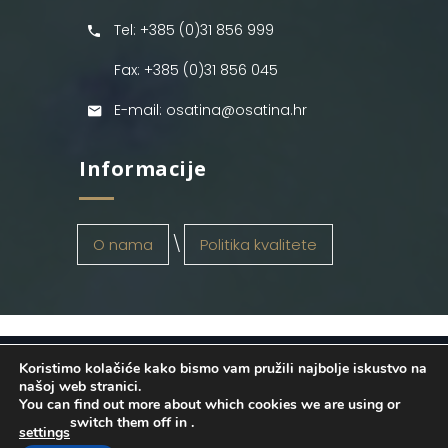
Tel: +385 (0)31 856 999
Fax: +385 (0)31 856 045
E-mail: osatina@osatina.hr
Informacije
O nama
Politika kvalitete
Koristimo kolačiće kako bismo vam pružili najbolje iskustvo na
OSATINA GRUPA d.o.o.
2026
. Configured
našoj web stranici.
You can find out more about which cookies we are using or
by
INFOS Osijek
. Sva prava pridržana.
switch them off in
.
settings