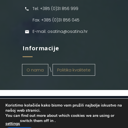
Tel: +385 (0)31 856 999
Fax: +385 (0)31 856 045
E-mail: osatina@osatina.hr
Informacije
O nama
Politika kvalitete
Koristimo kolačiće kako bismo vam pružili najbolje iskustvo na
OSATINA GRUPA d.o.o.
2026
. Configured
našoj web stranici.
You can find out more about which cookies we are using or
by
INFOS Osijek
. Sva prava pridržana.
switch them off in
.
settings