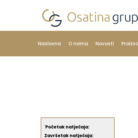
Naslovna
O nama
Novosti
Proizv
'
Početak natječaja:
Završetak natječaja: