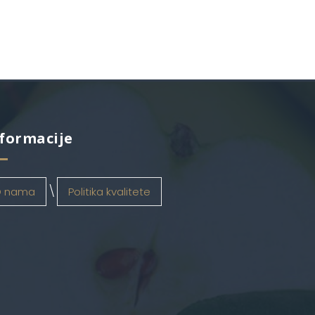
formacije
 nama
Politika kvalitete