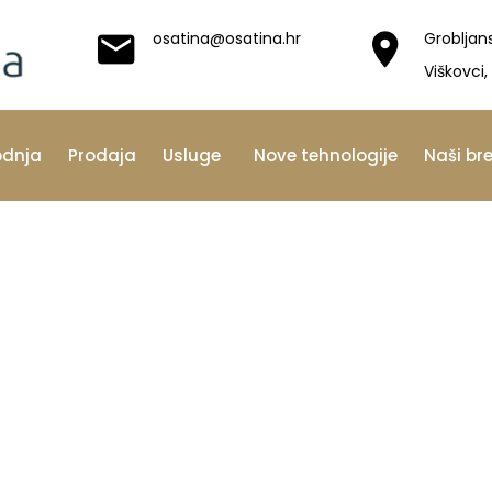
osatina@osatina.hr
Grobljan
Viškovci,
odnja
Prodaja
Usluge
Nove tehnologije
Naši br