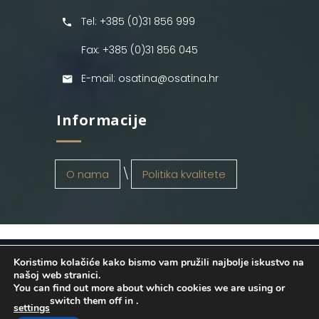
Tel: +385 (0)31 856 999
Fax: +385 (0)31 856 045
E-mail: osatina@osatina.hr
Informacije
O nama
Politika kvalitete
Koristimo kolačiće kako bismo vam pružili najbolje iskustvo na
OSATINA GRUPA d.o.o.
2026
. Configured
našoj web stranici.
You can find out more about which cookies we are using or
by
INFOS Osijek
. Sva prava pridržana.
switch them off in
.
settings