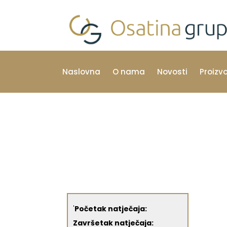
Naslovna
O nama
Novosti
Proizv
'
Početak natječaja:
Završetak natječaja: