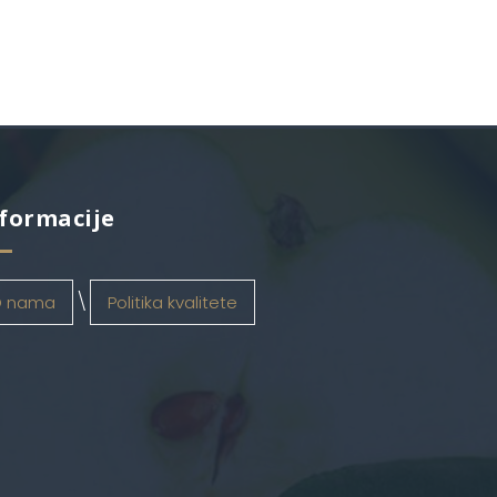
formacije
 nama
Politika kvalitete