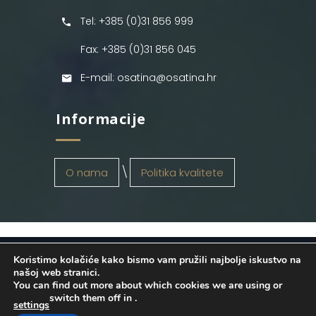
Tel: +385 (0)31 856 999
Fax: +385 (0)31 856 045
E-mail: osatina@osatina.hr
Informacije
O nama
Politika kvalitete
Koristimo kolačiće kako bismo vam pružili najbolje iskustvo na
OSATINA GRUPA d.o.o.
2026
. Configured
našoj web stranici.
You can find out more about which cookies we are using or
by
INFOS Osijek
. Sva prava pridržana.
switch them off in
.
settings