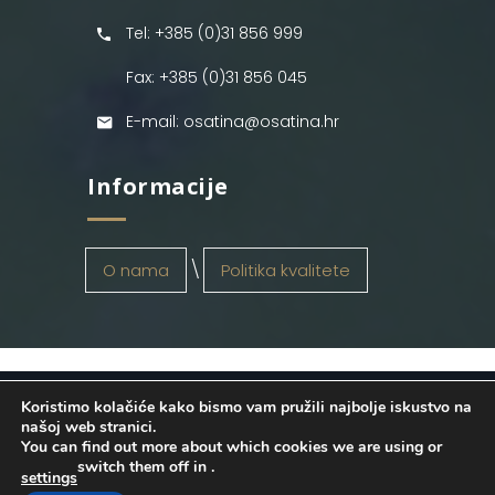
Tel: +385 (0)31 856 999
Fax: +385 (0)31 856 045
E-mail: osatina@osatina.hr
Informacije
O nama
Politika kvalitete
Koristimo kolačiće kako bismo vam pružili najbolje iskustvo na
OSATINA GRUPA d.o.o.
2026
. Configured
našoj web stranici.
You can find out more about which cookies we are using or
by
INFOS Osijek
. Sva prava pridržana.
switch them off in
.
settings