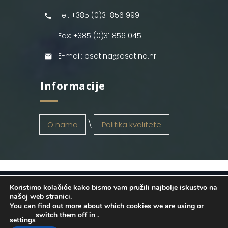
Tel: +385 (0)31 856 999
Fax: +385 (0)31 856 045
E-mail: osatina@osatina.hr
Informacije
O nama
Politika kvalitete
Koristimo kolačiće kako bismo vam pružili najbolje iskustvo na
OSATINA GRUPA d.o.o.
2026
. Configured
našoj web stranici.
You can find out more about which cookies we are using or
by
INFOS Osijek
. Sva prava pridržana.
switch them off in
.
settings