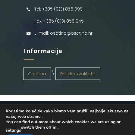
Tel: +385 (0)31 856 999
Fax: +385 (0)31 856 045
E-mail: osatina@osatina.hr
Informacije
O nama
Politika kvalitete
Koristimo kolačiće kako bismo vam pružili najbolje iskustvo na
OSATINA GRUPA d.o.o.
2026
. Configured
našoj web stranici.
You can find out more about which cookies we are using or
by
INFOS Osijek
. Sva prava pridržana.
switch them off in
.
settings