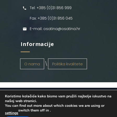
Tel: +385 (0)31 856 999
Fax: +385 (0)31 856 045
E-mail: osatina@osatina.hr
Informacije
O nama
Politika kvalitete
Koristimo kolačiće kako bismo vam pružili najbolje iskustvo na
OSATINA GRUPA d.o.o.
2026
. Configured
našoj web stranici.
You can find out more about which cookies we are using or
by
INFOS Osijek
. Sva prava pridržana.
switch them off in
.
settings