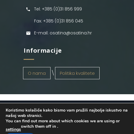
Tel: +385 (0)31 856 999
Fax: +385 (0)31 856 045
E-mail: osatina@osatina.hr
Informacije
O nama
Politika kvalitete
Koristimo kolačiće kako bismo vam pružili najbolje iskustvo na
OSATINA GRUPA d.o.o.
2026
. Configured
našoj web stranici.
You can find out more about which cookies we are using or
by
INFOS Osijek
. Sva prava pridržana.
switch them off in
.
settings