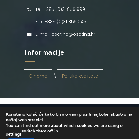
Tel: +385 (0)31 856 999
Fax: +385 (0)31 856 045
E-mail: osatina@osatina.hr
Informacije
O nama
Politika kvalitete
Koristimo kolačiće kako bismo vam pružili najbolje iskustvo na
OSATINA GRUPA d.o.o.
2026
. Configured
našoj web stranici.
You can find out more about which cookies we are using or
by
INFOS Osijek
. Sva prava pridržana.
switch them off in
.
settings