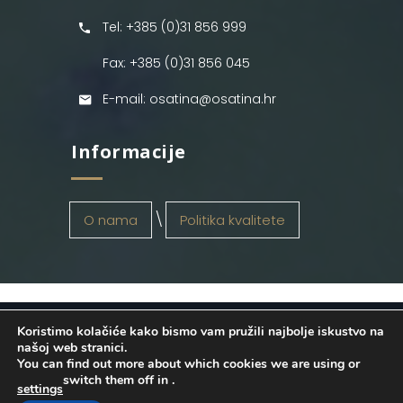
Tel: +385 (0)31 856 999
Fax: +385 (0)31 856 045
E-mail: osatina@osatina.hr
Informacije
O nama
Politika kvalitete
Koristimo kolačiće kako bismo vam pružili najbolje iskustvo na
OSATINA GRUPA d.o.o.
2026
. Configured
našoj web stranici.
You can find out more about which cookies we are using or
by
INFOS Osijek
. Sva prava pridržana.
switch them off in
.
settings