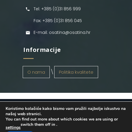
Tel: +385 (0)31 856 999
Fax: +385 (0)31 856 045
E-mail: osatina@osatina.hr
Informacije
O nama
Politika kvalitete
Koristimo kolačiće kako bismo vam pružili najbolje iskustvo na
OSATINA GRUPA d.o.o.
2026
. Configured
našoj web stranici.
You can find out more about which cookies we are using or
by
INFOS Osijek
. Sva prava pridržana.
switch them off in
.
settings