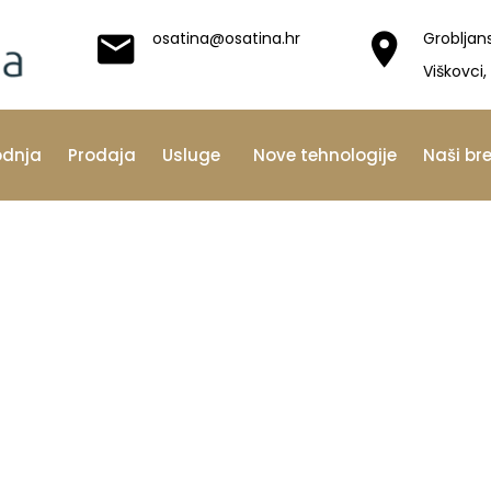
osatina@osatina.hr
Grobljan
Viškovci,
odnja
Prodaja
Usluge
Nove tehnologije
Naši br