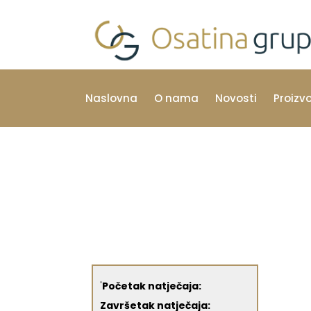
Naslovna
O nama
Novosti
Proizv
'
Početak natječaja:
Završetak natječaja: