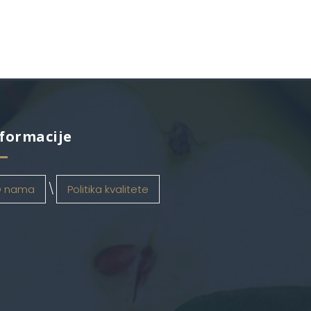
formacije
 nama
Politika kvalitete