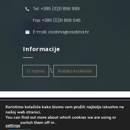
Tel: +385 (0)31 856 999
Fax: +385 (0)31 856 045
E-mail: osatina@osatina.hr
Informacije
O nama
Politika kvalitete
Koristimo kolačiće kako bismo vam pružili najbolje iskustvo na
OSATINA GRUPA d.o.o.
2026
. Configured
našoj web stranici.
You can find out more about which cookies we are using or
by
INFOS Osijek
. Sva prava pridržana.
switch them off in
.
settings