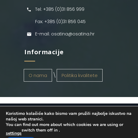
Tel: +385 (0)31 856 999
Fax: +385 (0)31 856 045
E-mail: osatina@osatina.hr
Informacije
O nama
Politika kvalitete
Koristimo kolačiće kako bismo vam pružili najbolje iskustvo na
OSATINA GRUPA d.o.o.
2026
. Configured
našoj web stranici.
You can find out more about which cookies we are using or
by
INFOS Osijek
. Sva prava pridržana.
switch them off in
.
settings