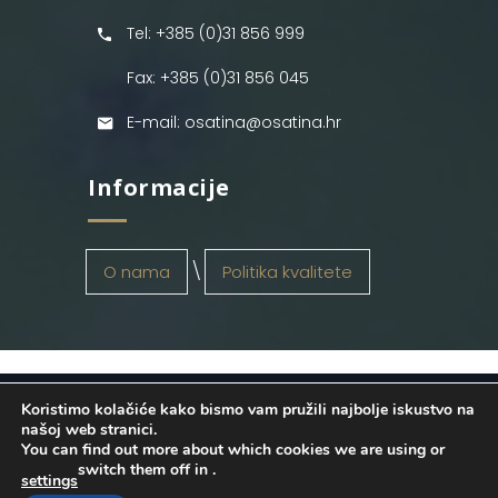
Tel: +385 (0)31 856 999
Fax: +385 (0)31 856 045
E-mail: osatina@osatina.hr
Informacije
O nama
Politika kvalitete
Koristimo kolačiće kako bismo vam pružili najbolje iskustvo na
OSATINA GRUPA d.o.o.
2026
. Configured
našoj web stranici.
You can find out more about which cookies we are using or
by
INFOS Osijek
. Sva prava pridržana.
switch them off in
.
settings