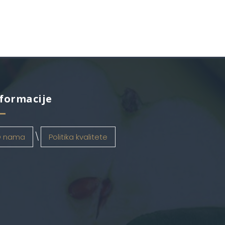
formacije
 nama
Politika kvalitete