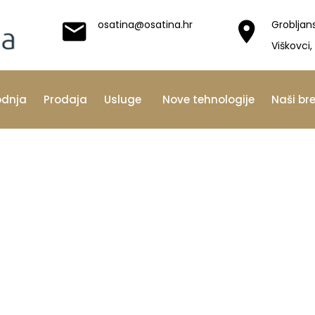
osatina@osatina.hr
Grobljan
Viškovci,
odnja
Prodaja
Usluge
Nove tehnologije
Naši br