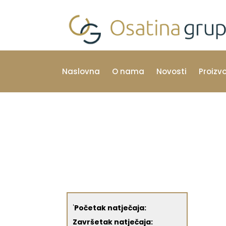
Naslovna
O nama
Novosti
Proizv
'
Početak natječaja:
Završetak natječaja: