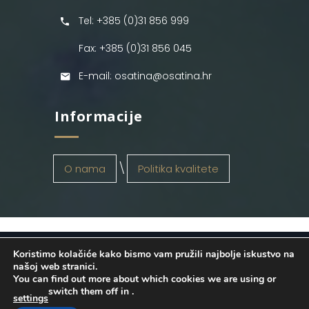
Tel: +385 (0)31 856 999
Fax: +385 (0)31 856 045
E-mail: osatina@osatina.hr
Informacije
O nama
Politika kvalitete
Koristimo kolačiće kako bismo vam pružili najbolje iskustvo na
OSATINA GRUPA d.o.o.
2026
. Configured
našoj web stranici.
You can find out more about which cookies we are using or
by
INFOS Osijek
. Sva prava pridržana.
switch them off in
.
settings