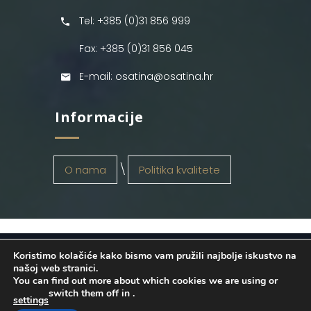
Tel: +385 (0)31 856 999
Fax: +385 (0)31 856 045
E-mail: osatina@osatina.hr
Informacije
O nama
Politika kvalitete
Koristimo kolačiće kako bismo vam pružili najbolje iskustvo na
OSATINA GRUPA d.o.o.
2026
. Configured
našoj web stranici.
You can find out more about which cookies we are using or
by
INFOS Osijek
. Sva prava pridržana.
switch them off in
.
settings