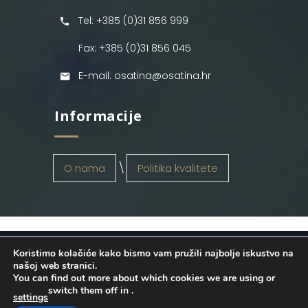
Tel: +385 (0)31 856 999
Fax: +385 (0)31 856 045
E-mail: osatina@osatina.hr
Informacije
O nama
Politika kvalitete
Koristimo kolačiće kako bismo vam pružili najbolje iskustvo na
OSATINA GRUPA d.o.o.
2026
. Configured
našoj web stranici.
You can find out more about which cookies we are using or
by
INFOS Osijek
. Sva prava pridržana.
switch them off in
.
settings