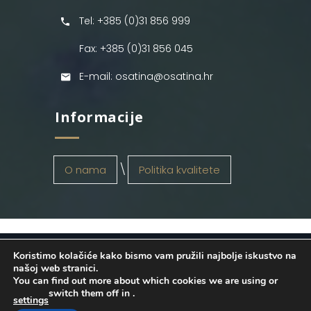
Tel: +385 (0)31 856 999
Fax: +385 (0)31 856 045
E-mail: osatina@osatina.hr
Informacije
O nama
Politika kvalitete
Koristimo kolačiće kako bismo vam pružili najbolje iskustvo na
OSATINA GRUPA d.o.o.
2026
. Configured
našoj web stranici.
You can find out more about which cookies we are using or
by
INFOS Osijek
. Sva prava pridržana.
switch them off in
.
settings