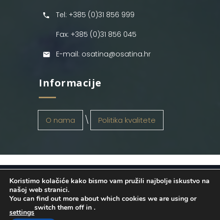
Tel: +385 (0)31 856 999
Fax: +385 (0)31 856 045
E-mail: osatina@osatina.hr
Informacije
O nama
Politika kvalitete
Koristimo kolačiće kako bismo vam pružili najbolje iskustvo na
OSATINA GRUPA d.o.o.
2026
. Configured
našoj web stranici.
You can find out more about which cookies we are using or
by
INFOS Osijek
. Sva prava pridržana.
switch them off in
.
settings