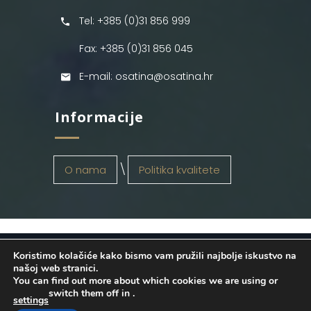
Tel: +385 (0)31 856 999
Fax: +385 (0)31 856 045
E-mail: osatina@osatina.hr
Informacije
O nama
Politika kvalitete
Koristimo kolačiće kako bismo vam pružili najbolje iskustvo na
OSATINA GRUPA d.o.o.
2026
. Configured
našoj web stranici.
You can find out more about which cookies we are using or
by
INFOS Osijek
. Sva prava pridržana.
switch them off in
.
settings